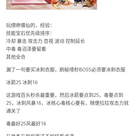
玩缥缈儒仙的，经验：
技能宝石优先级排序：
冷却 暴击 攻击力 忽视 波动 控制延长
中毒 毒沼泽要留着
其他全合
漏了一句要买冰刺衣服，刷秘境秒BOSS必须要冰刺衣服
冰箭25 冰刺16
这游戏百头秒杀最重要，然后冰箭要点到25，毒要点到
25，冰刺风暴16，冰核心毒核心要有，随便拉拉攻击力就
通关了
毒最好25风最好16